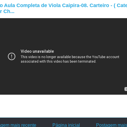
o Aula Completa de Viola Caipira-08. Carteiro - ( Cat
r Ch...
agem mais recente
Página inicial
Postagem mais