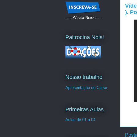
Víde
). Po
----->Visita Nóis<-----
Paitrocina Nóis!
Nosso trabalho
Apresentação do Curso
Primeiras Aulas.
Aulas de 01 a 04
Post