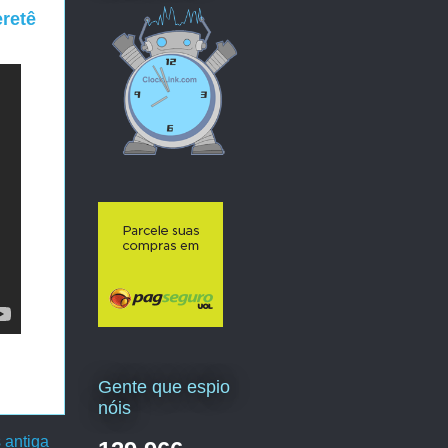
eretê
Gente que espio
nóis
 antiga