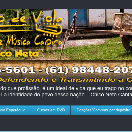
do que profissão, é um ideal de vida que eu trago no cor
er a identidade do povo dessa nação... Chico Neto Canta
so Espetáculo
Cursos em DVD
Doações/Compras por depósito