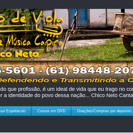
do que profissão, é um ideal de vida que eu trago no cor
er a identidade do povo dessa nação... Chico Neto Canta
so Espetáculo
Cursos em DVD
Doações/Compras por depósito