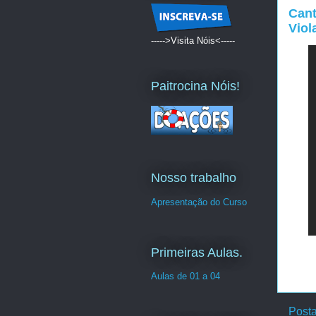
Cant
Viola
----->Visita Nóis<-----
Paitrocina Nóis!
Nosso trabalho
Apresentação do Curso
Primeiras Aulas.
Aulas de 01 a 04
Post