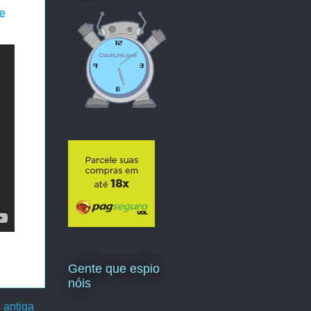
e
Gente que espio
nóis
 antiga