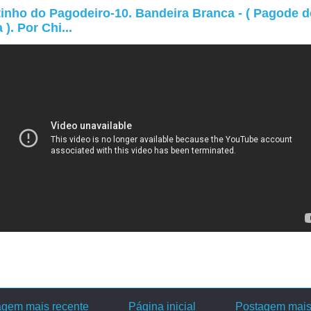
inho do Pagodeiro-10. Bandeira Branca - ( Pagode d
 ). Por Chi...
agem mais recente
Página inicial
Postagem mais