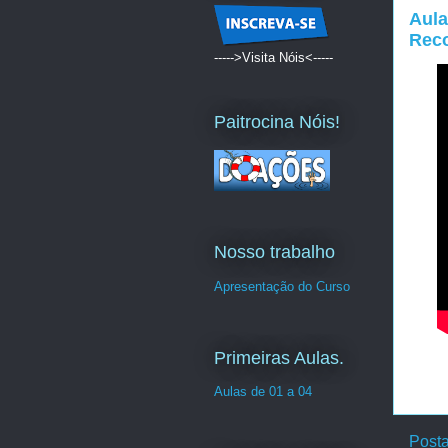
Aula
Reco
----->Visita Nóis<-----
Paitrocina Nóis!
Nosso trabalho
Apresentação do Curso
Primeiras Aulas.
Aulas de 01 a 04
Post