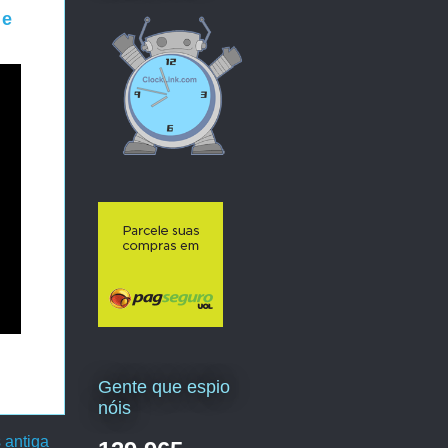
 e
Gente que espio
nóis
 antiga