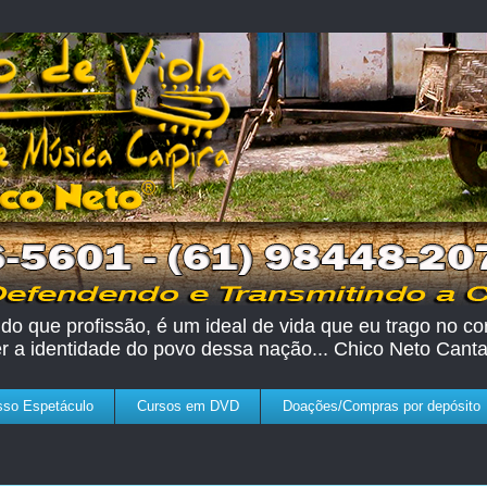
do que profissão, é um ideal de vida que eu trago no cor
er a identidade do povo dessa nação... Chico Neto Canta
so Espetáculo
Cursos em DVD
Doações/Compras por depósito