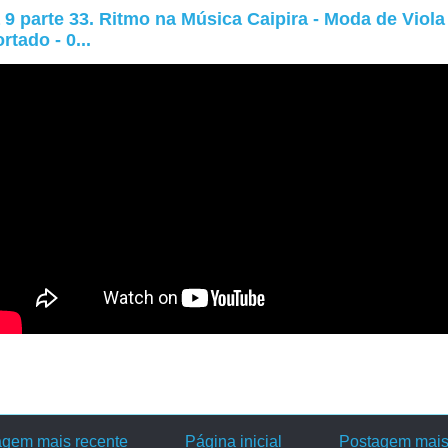
 9 parte 33. Ritmo na Música Caipira - Moda de Viola
rtado - 0...
agem mais recente
Página inicial
Postagem mais