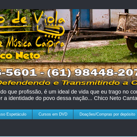
do que profissão, é um ideal de vida que eu trago no cor
er a identidade do povo dessa nação... Chico Neto Canta
so Espetáculo
Cursos em DVD
Doações/Compras por depósito