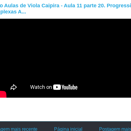
o Aulas de Viola Caipira - Aula 11 parte 20. Progres
lexas A...
agem mais recente
Página inicial
Postagem mais