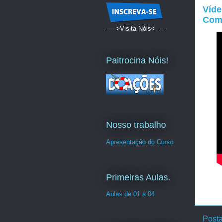
Víde
Comp
----->Visita Nóis<-----
Paitrocina Nóis!
Nosso trabalho
Apresentação do Curso
Primeiras Aulas.
Aulas de 01 a 04
Post