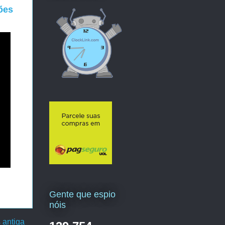
sões
Gente que espio
nóis
 antiga